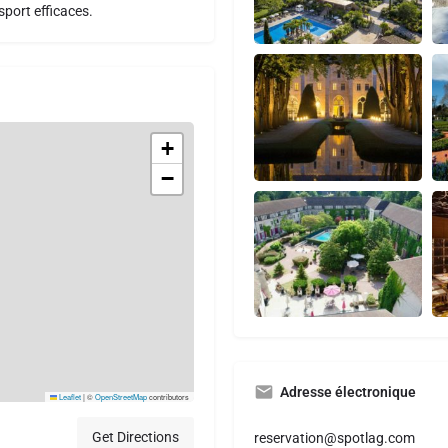
nsport efficaces.
+
−
Adresse électronique
Leaflet
|
©
OpenStreetMap
contributors
Get Directions
reservation@spotlag.com