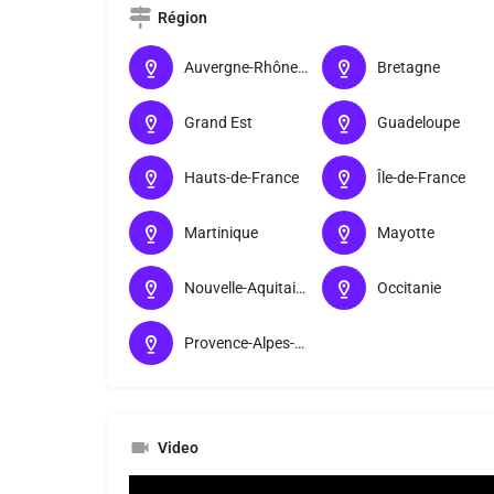
Région
Auvergne-Rhône-Alpes
Bretagne
Grand Est
Guadeloupe
Hauts-de-France
Île-de-France
Martinique
Mayotte
Nouvelle-Aquitaine
Occitanie
Provence-Alpes-Côte d’Azur
Video