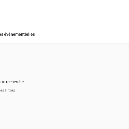
s événementielles
+
−
ette recherche
les filtres