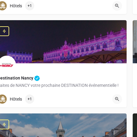
+33 1 78 94 90 40
Hôtels
+1
estination Nancy
aites de NANCY votre prochaine DESTINATION événementielle !
+33 3 83 30 80 00
Hôtels
+1