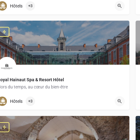
04 75 60 58 06
Hôtels
+3
oyal Hainaut Spa & Resort Hôtel
ors du temps, au cœur du bien-être
03 27 34 98 43
Hôtels
+3