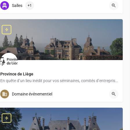
+ 33 1 46 92 10 04
Salles
+1
Province de Liège
En quête d’un lieu inédit pour vos séminaires, comités d’entreprise, teambuilding ou événements à moins de 2h…
+32 (0)4/279.50.89
Domaine événementiel