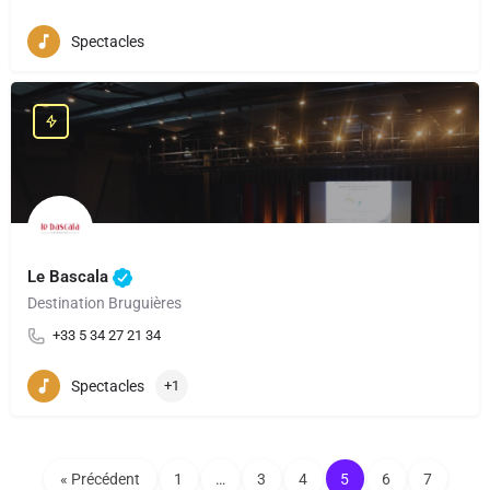
Spectacles
Le Bascala
Destination Bruguières
+33 5 34 27 21 34
Spectacles
+1
« Précédent
1
…
3
4
5
6
7