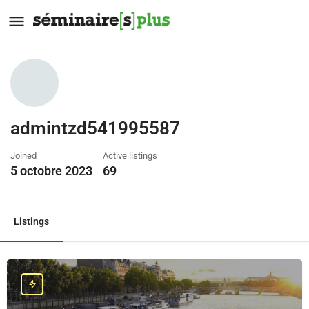
admintzd541995587
Joined
Active listings
5 octobre 2023
69
Listings