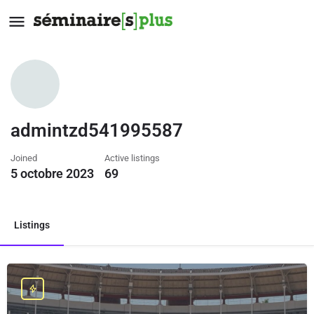
admintzd541995587
Joined
Active listings
5 octobre 2023
69
Listings