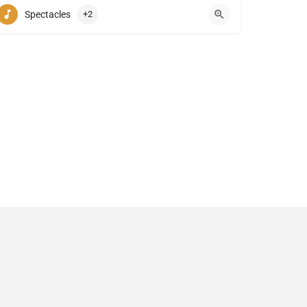
+32 (0)10 23 69 76
Spectacles
+2
réservés.