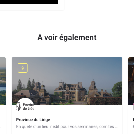
A voir également
Province de Liège
 Events, le convention…
En quête d’un lieu inédit pour vos séminaires, comités d’entreprise, teambuilding ou événements à moins de 2h…