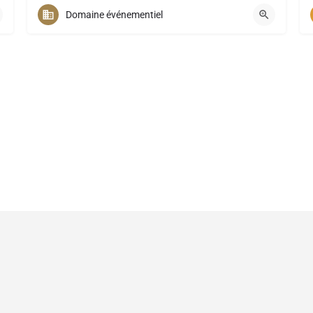
+32 (0)4/279.50.89
Domaine événementiel
 Blitzzz Media -
Assistant(e) Plus
-
Mentions légales
- Tous droits 