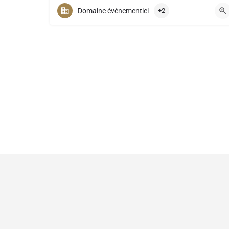
+32(0)65/384.834
Domaine événementiel
+2
© 2023 -