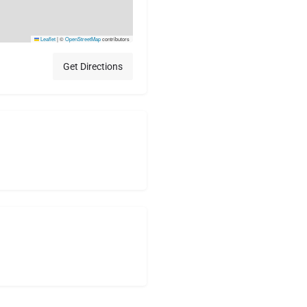
Leaflet
|
©
OpenStreetMap
contributors
Get Directions