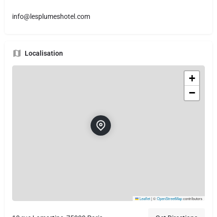
info@lesplumeshotel.com
Localisation
+
−
Leaflet
|
©
OpenStreetMap
contributors