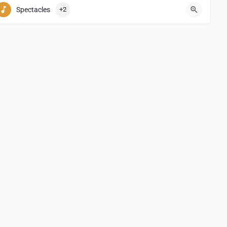
+32 (0)10 23 69 76
Spectacles
+2