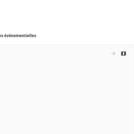
s événementielles
+
−