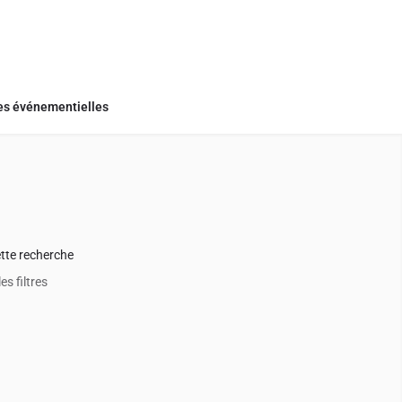
s événementielles
+
−
ette recherche
les filtres