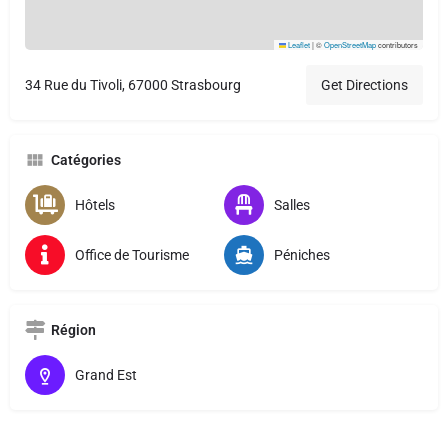
Leaflet
|
©
OpenStreetMap
contributors
34 Rue du Tivoli, 67000 Strasbourg
Get Directions
Catégories
Hôtels
Salles
Office de Tourisme
Péniches
Région
Grand Est