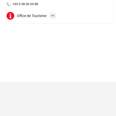
+33 5 58 06 69 88
Office de Tourisme
+1
© 2023 - Blitzzz Media -
Assistant(e) Plus
-
Mentions légales
-