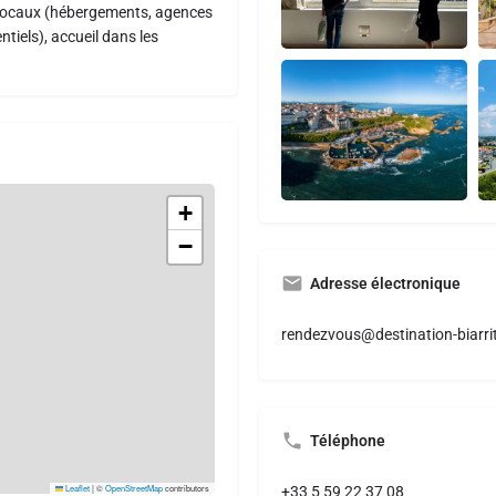
s locaux (hébergements, agences
tiels), accueil dans les
+
−
Adresse électronique
rendezvous@destination-biarrit
Téléphone
Leaflet
|
©
OpenStreetMap
contributors
+33 5 59 22 37 08