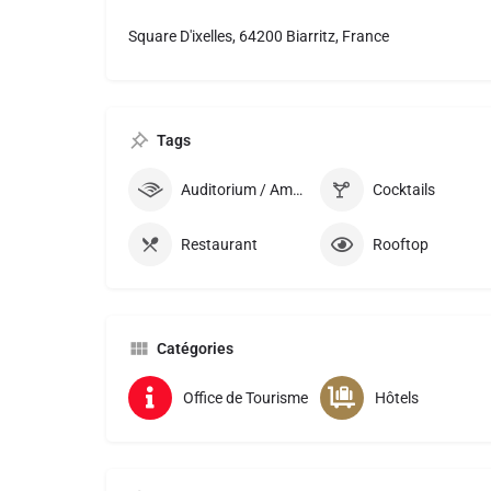
Square D'ixelles, 64200 Biarritz, France
Tags
Auditorium / Amphithéatre
Cocktails
Restaurant
Rooftop
Catégories
Office de Tourisme
Hôtels