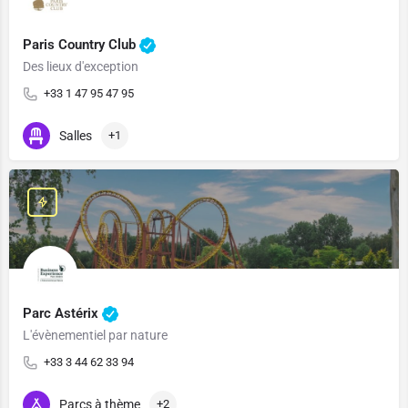
Paris Country Club
Des lieux d'exception
+33 1 47 95 47 95
Salles
+1
Parc Astérix
L'évènementiel par nature
+33 3 44 62 33 94
Parcs à thème
+2