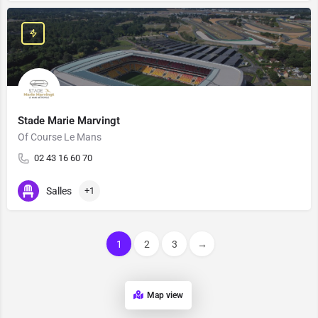
Stade Marie Marvingt
Of Course Le Mans
02 43 16 60 70
Salles
+1
1
2
3
→
Map view